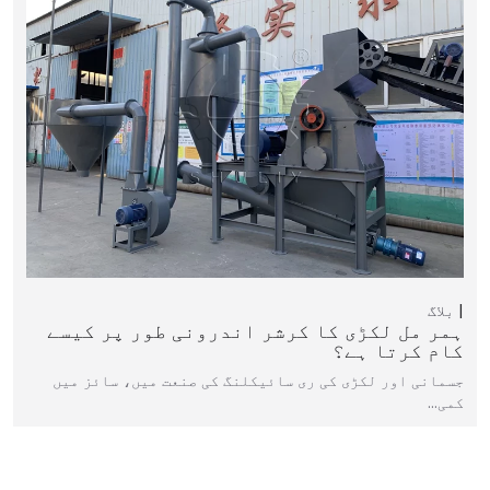
بلاگ
ہمر مل لکڑی کا کرشر اندرونی طور پر کیسے
کام کرتا ہے؟
جسمانی اور لکڑی کی ری سائیکلنگ کی صنعت میں، سائز میں
کمی…