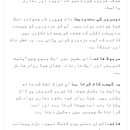
صوفہ فریم، چوڑے میز کے اوپر، اور بھاری
پالیٹ۔
دوسروں کی محدودیت:
عام چپپرز کے چھوٹے، تنگ
فیڈ چوتھے ہوتے ہیں۔ آپ کو مزدوروں کو پیسنے
سے پہلے لکڑی کے فضلے کو چھوٹے ٹکڑوں میں
کاٹنے کے لیے مزدوری کرنی پڑتی ہے۔ یہ خطرناک
اور مہنگا ہے۔
مربوط فائدہ:
اس مشین میں ایک وسیع چین-پلیٹ
کنویئر اور ایک جارحانہ فعال فیڈ رولر شامل
ہے۔
یہ کیسے کام کرتا ہے:
آپ فورک لفٹ کے ساتھ
پالیٹ یا مکمل صوفہ کا فریم کنویئر پر ڈال
سکتے ہیں۔ فیڈ رولر خود بخود بھاری مواد کو
پکڑتا ہے، اسے چپٹا کرتا ہے، اور اسے
گرائنڈنگ چیمبر میں دھکیل دیتا ہے۔
فائدہ:
کوئی دستی پری کٹنگ نہیں۔ بڑے پیمانے