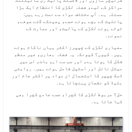
فرنیچر سازوں اور لاجسٹک پالیٹ ری سائیکلنگ
مراکز کے لیے، فضلہ لکڑی کا انتظام ایک بڑا
مسئلہ ہے۔ آپ مختلف مواد سے نمٹ رہے ہیں:
پائلیٹ کے بچے ہوئے حصے، پھینکے گئے صوفے،
ٹوٹے ہوئے لکڑی کے پالیٹ، اور عمارت کے
نمونے۔
معیاری لکڑی کے چپپرز اکثر یہاں ناکام ہوتے
ہیں۔ کیوں؟ کیونکہ یہ فضلہ بھاری، غیر منظم
شکل کا ہوتا ہے، اور سب سے اہم بات، اس میں
میٹل نائل اور اسٹپل شامل ہوتے ہیں۔ روایتی
ڈسک چپپر کا استعمال ان مواد پر اکثر جام اور
بلیڈ کو نقصان پہنچاتا ہے۔
حل؟ مربوط لکڑی کا کچرا، جسے جامع کچرا بھی
کہا جاتا ہے۔