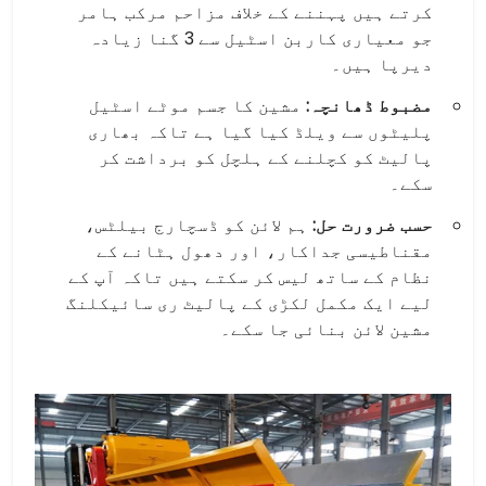
کرتے ہیں پہننے کے خلاف مزاحم مرکب ہامر
جو معیاری کاربن اسٹیل سے 3 گنا زیادہ
دیرپا ہیں۔
مضبوط ڈھانچہ:
مشین کا جسم موٹے اسٹیل
پلیٹوں سے ویلڈ کیا گیا ہے تاکہ بھاری
پالیٹ کو کچلنے کے ہلچل کو برداشت کر
سکے۔
حسب ضرورت حل:
ہم لائن کو ڈسچارج بیلٹس،
مقناطیسی جداکار، اور دھول ہٹانے کے
نظام کے ساتھ لیس کر سکتے ہیں تاکہ آپ کے
لیے ایک مکمل لکڑی کے پالیٹ ری سائیکلنگ
مشین لائن بنائی جا سکے۔