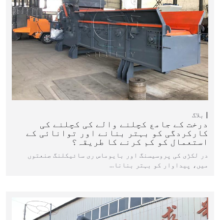
بلاگ
درخت کے جامع کچلنے والے کی کچلنے کی
کارکردگی کو بہتر بنانے اور توانائی کے
استعمال کو کم کرنے کا طریقہ؟
در لکڑی کی پروسیسنگ اور بایوماس ری سائیکلنگ صنعتوں
میں، پیداوار کو بہتر بنانا…