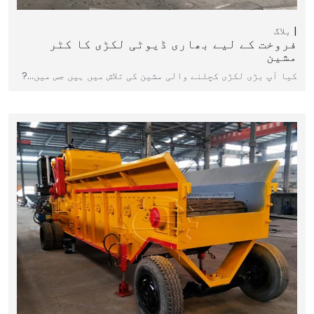
بلاگ
فروخت کے لیے بھاری ڈیوٹی لکڑی کا کٹر
مشین
کیا آپ بڑی لکڑی کچلنے والی مشین کی تلاش میں ہیں جس میں...?