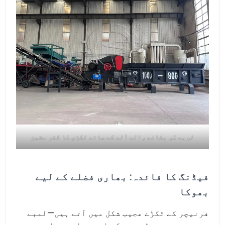
لوہے کو ہٹانے والے آلے کے ساتھ لکڑی کا کٹر مشین
فیڈنگ کا فائدہ: بھاری فضلے کے لیے
بھوکا
فرنیچر کے ٹکڑے عجیب شکل میں آتے ہیں—لمبے