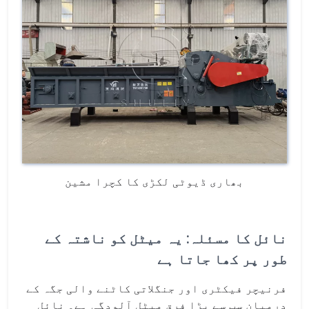
بھاری ڈیوٹی لکڑی کا کچرا مشین
نائل کا مسئلہ: یہ میٹل کو ناشتہ کے
طور پر کھا جاتا ہے
فرنیچر فیکٹری اور جنگلاتی کاٹنے والی جگہ کے
درمیان سب سے بڑا فرق میٹل آلودگی ہے۔ نائل