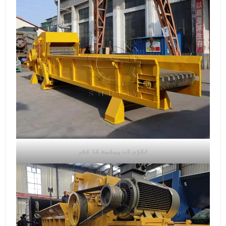
لکڑی کے پیلیٹ کا کٹر