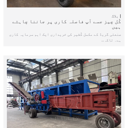
بلاگ
کُل چیز جسے آپ فاصلہ کاری پر جاننا چاہتے
ہیں
صنعتی گریڈ کے مکمل کُشیر کی خریداری ایک اہم سرمایہ کاری
ہے۔ تاکہ…