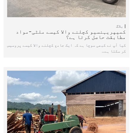
بلاگ
کمیپریہنسیو کچلنے والا کیسے ملٹی-مواد
مطابقت حاصل کرتا ہے؟
کیا آپ نے کبھی سوچا ہے کہ ایک جامع کچلنے والا کیسے پروسیس
کر سکتا ہے…