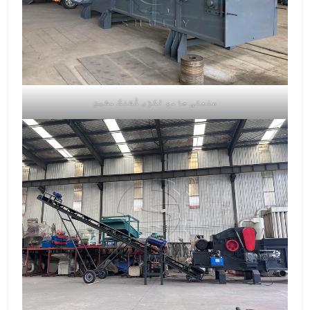
صنعتی جامع لکڑی کُشنگ مشین