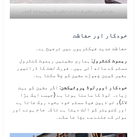
مقناطیسی سکشن کے ساتھ لکڑی کے پیلیٹ کا کُشٹر
خودکار اور حفاظت
حفاظت جدید فیکٹریوں میں ترجیح ہے۔
ریموٹ کنٹرول:
ہماری مشینیں ریموٹ کنٹرول
سسٹم کے ساتھ آتی ہیں۔ فورک لفٹ کا ڈرائیور
بغیر کیبن چھوڑے مشین کو چلا سکتا ہے۔
خودکار اوورلوڈ پروٹیکشن:
اگر مشین کو بہت
زیادہ لوڈ کا سامنا ہوتا ہے (جیسے ایک بڑا
لاگ)، تو ذہین فیڈ سسٹم خود بخود روک جاتا ہے
اور کنویئر کو الٹ دیتا ہے تاکہ جام ہونے اور
موٹر کے جلنے سے بچا جا سکے۔