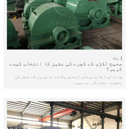
بلاگ
صحیح لکڑی کے کچرے کی مشین کا انتخاب کیسے
کریں؟
چاہے آپ ایک بایوماس ایندھن پلانٹ، جانوروں کے بستر کی
منصوبہ بندی کر رہے ہوں…