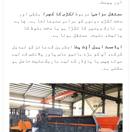
اور پینٹ۔
مستقل مزاجی:
مربوط
لکڑی کا کچرا
ہلکی اور
سخت لکڑی دونوں کو برابر سنبھالتا ہے۔ چاہے
یہ نازک وینیر کا ٹکڑا ہو یا سخت بلوط کا
پالیٹ، نتیجہ مستقل ہوتا ہے۔
ایڈجسٹ ایبل آؤٹ پٹ:
اسکرین کے سائز کو تبدیل
کرکے، آپ کو بڑے بائیو ماس پاور پلانٹس کے لیے
موٹے چپس یا پاؤڈر کے لیے باریک سلیٹ حاصل ہو
سکتی ہے۔