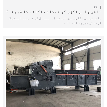
بلاگ
ناخن والی لکڑی کو ٹھکانے لگانے کا طریقہ؟
ماحولیاتی آگاہی میں اضافے اور وسائل کو دوبارہ استعمال
کرنے کی ضرورت کے ساتھ،…