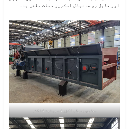
اور قابلِ ری سائیکل اسکریپ دھات ملتی ہے۔
بھاری بھرکم لکڑی کے پیلیٹ کا کٹر