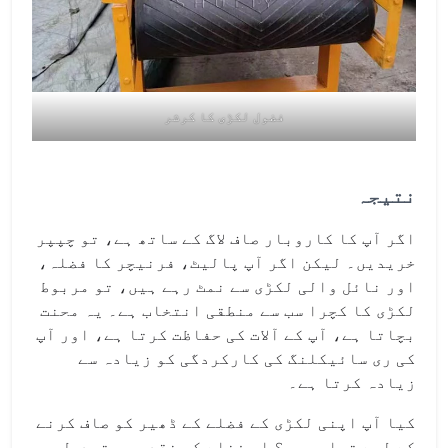
فضول لکڑی کا کرشر
نتیجہ
اگر آپ کا کاروبار صاف لاگ کے ساتھ ہے، تو چپپر
خریدیں۔ لیکن اگر آپ پالیٹ، فرنیچر کا فضلہ،
اور نائل والی لکڑی سے نمٹ رہے ہیں، تو مربوط
لکڑی کا کچرا سب سے منطقی انتخاب ہے۔ یہ محنت
بچاتا ہے، آپ کے آلات کی حفاظت کرتا ہے، اور آپ
کی ری سائیکلنگ کی کارکردگی کو زیادہ سے
زیادہ کرتا ہے۔
کیا آپ اپنی لکڑی کے فضلے کے ڈھیر کو صاف کرنے
کے لیے تیار ہیں؟ اس فضلے کو نقد میں تبدیل