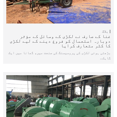
بلاگ
غنا کے صارف نے لکڑی کے وسائل کے مؤثر
دوبارہ استعمال کو فروغ دینے کے لیے لکڑی
کا کٹر متعارف کرایا
بڑھتی ہوئی لکڑی کی پروسیسنگ کی صنعت میں، گھانا میں ایک
گاہک...