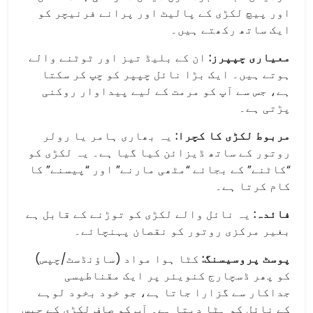
اور پیچ لکڑی کے پالیٹ اور پرانے فرنیچر کو
ایک ساتھ رکھتے ہیں۔
معیاری چپپرز:
ان کے بلیڈ تیز اور ٹوٹنے والے
ہوتے ہیں۔ ایک بڑا نائل چپپر کو چپ کر سکتا
ہے، جس سے آپ کو مرمت کے لیے پیداوار روکنی
پڑتی ہے۔
مربوط لکڑی کا کچرا:
یہ بھاری ہامر یا رولر
روتور کے ساتھ ڈیزائن کیا گیا ہے۔ یہ لکڑی کو
“کاٹنے” کے بجائے “مٹھی مارنے” اور “پیسنے” کا
کام کرتا ہے۔
فائدہ:
یہ نائل والے لکڑی کو توڑنے کے قابل ہے
بغیر مرکزی روتور کو نقصان پہنچائے۔
پوسٹ پروسیسنگ:
کٹا ہوا مواد (ساؤنڈسٹ/چپس)
کو پھر ڈسچارج کنویئر پر ایک مقناطیسی
جداکار سے گزارا جاتا ہے، جو خود بخود لوہے
کے نائل کو ہٹا دیتا ہے۔ آپ کو صاف لکڑی کے چپس