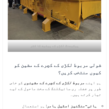
پیکیجنگ لکڑی کے پیلیٹ کا کٹر
شولی مربوط لکڑی کے کچرے کے مشین کو
کیوں منتخب کریں؟
ہم اپنے
مربوط لکڑی کے کچرے کے مشینوں
کو خاص
طور پر فضلہ ری سائیکلنگ کے سخت ماحول کے لیے
تیار کرتے ہیں۔
ہائی-منگنیز اسٹیل ہامر:
ہم استعمال