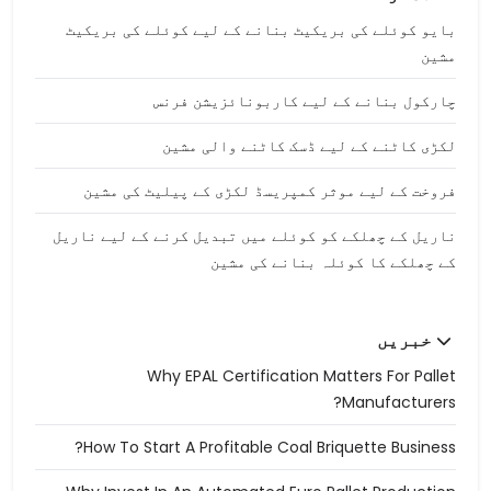
بایو کوئلے کی بریکیٹ بنانے کے لیے کوئلے کی بریکیٹ
مشین
چارکول بنانے کے لیے کاربونائزیشن فرنس
لکڑی کاٹنے کے لیے ڈسک کاٹنے والی مشین
فروخت کے لیے موثر کمپریسڈ لکڑی کے پیلیٹ کی مشین
ناریل کے چھلکے کو کوئلے میں تبدیل کرنے کے لیے ناریل
کے چھلکے کا کوئلہ بنانے کی مشین
خبریں
Why EPAL Certification Matters For Pallet
Manufacturers?
How To Start A Profitable Coal Briquette Business?