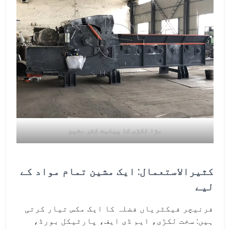
بڑا لکڑی کا پیلیٹ کٹر مشین
کثیرالاستعمال: ایک مشین تمام مواد کے
لیے
فرنیچر فیکٹریاں فضلہ کا ایک مکس تیار کرتی
ہیں: سخت لکڑی، ایم ڈی ایف، پارٹیکل بورڈ،