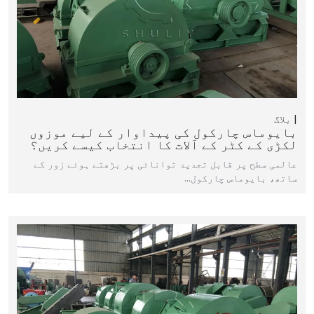
بلاگ
بایوماس چارکول کی پیداوار کے لیے موزوں
لکڑی کے کٹر کے آلات کا انتخاب کیسے کریں؟
عالمی سطح پر قابل تجدید توانائی پر بڑھتے ہوئے زور کے
ساتھ، بایوماس چارکول…