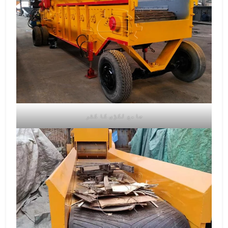
جامع لکڑی کا کٹر