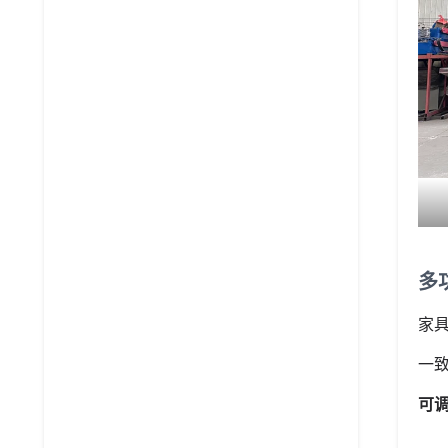
多
家
一
可