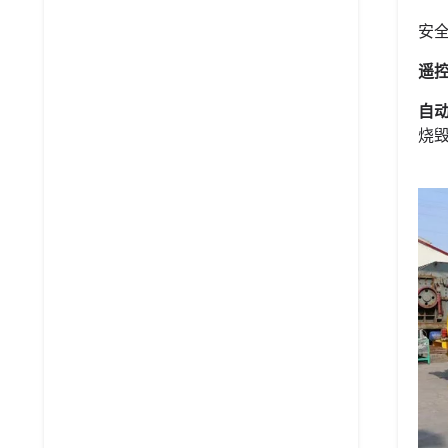
安
遥
自
烧