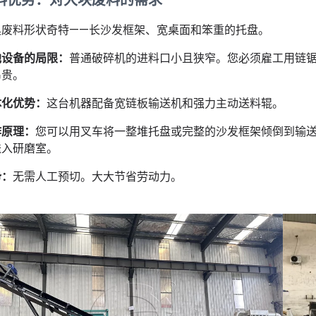
料优势：对大块废料的需求
具废料形状奇特——长沙发框架、宽桌面和笨重的托盘。
他设备的局限：
普通破碎机的进料口小且狭窄。您必须雇工用链
昂贵。
体化优势：
这台机器配备宽链板输送机和强力主动送料辊。
作原理：
您可以用叉车将一整堆托盘或完整的沙发框架倾倒到输
送入研磨室。
势：
无需人工预切。大大节省劳动力。