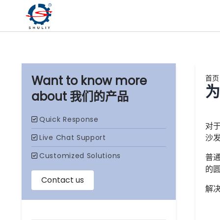
首页
为
我们的产品
对
沙
普
的
解