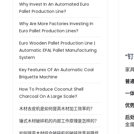
Why Invest In An Automated Euro
Pallet Production Line?
Why Are More Factories Investing In
Euro Pallet Production Lines?
Euro Wooden Pallet Production Line |
Automatic EPAL Pallet Manufacturing
“
System
家
Key Features Of An Automatic Coal
Briquette Machine
普
How To Produce Coconut Shell
一
Charcoal On A Large Scale?
优
木材去皮机是如何提高木材加工效率的？
后
锤式木材破碎机的内部工作原理是怎样的？
金
如何提高木材综合破碎机的破碎效率并降低