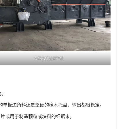
大型木托盘撕碎机
物。
腻的单板边角料还是坚硬的橡木托盘，输出都很稳定。
碎片或用于制造颗粒或块料的细锯末。