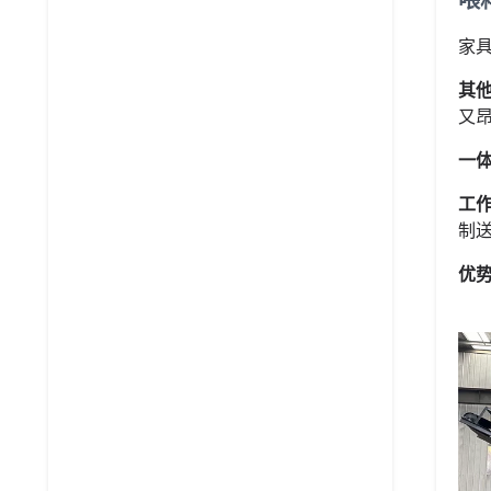
喂
家
其
又
一
工
制
优