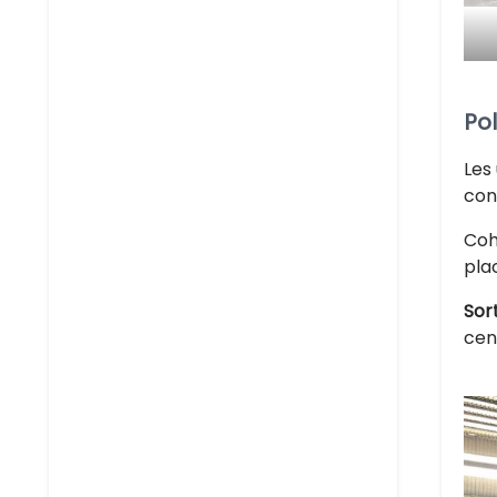
Po
Les
con
Coh
pla
Sort
cen