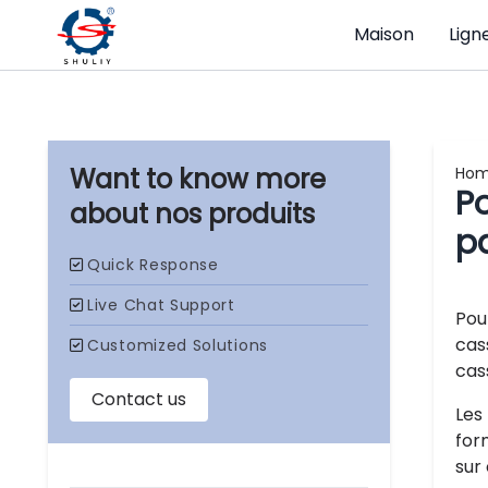
Maison
Lign
Ho
Po
nos produits
pa
Pou
cas
cas
Les
form
sur