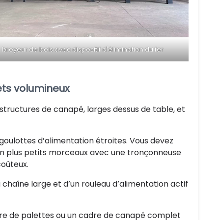
broyeur de bois avec dispositif d'élimination du fer
ets volumineux
tructures de canapé, larges dessus de table, et
 goulottes d’alimentation étroites. Vous devez
en plus petits morceaux avec une tronçonneuse
coûteux.
haîne large et d’un rouleau d’alimentation actif
ère de palettes ou un cadre de canapé complet