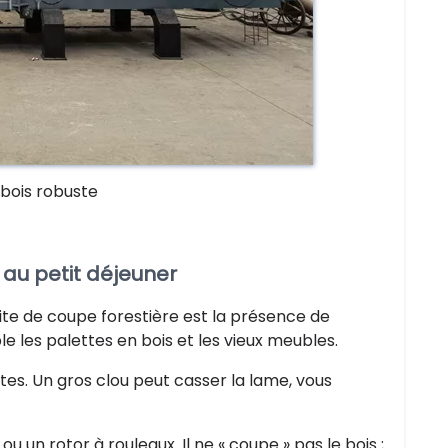
bois robuste
 au petit déjeuner
ite de coupe forestière est la présence de
 les palettes en bois et les vieux meubles.
es. Un gros clou peut casser la lame, vous
u un rotor à rouleaux. Il ne « coupe » pas le bois ;