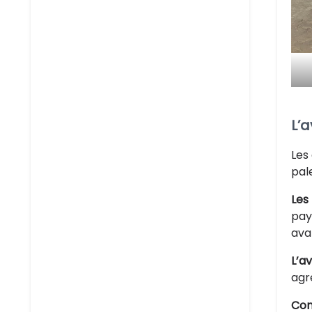
L’
Les
pal
Les 
pay
ava
L’a
agre
Com