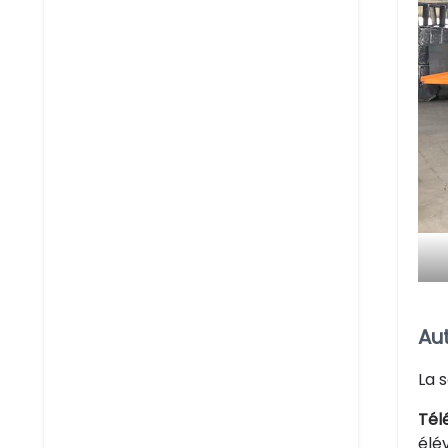
Au
La 
Tél
élé