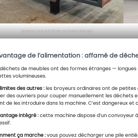
broyeur de palettes en bois robuste
avantage de l’alimentation : affamé de déch
 déchets de meubles ont des formes étranges — longues s
ettes volumineuses.
limites des autres :
les broyeurs ordinaires ont de petites
er des ouvriers pour couper manuellement les déchets 
nt de les introduire dans la machine. C’est dangereux et 
vantage intégré :
cette machine dispose d’un convoyeur à c
ssif.
ment ça marche :
vous pouvez décharger une pile enti