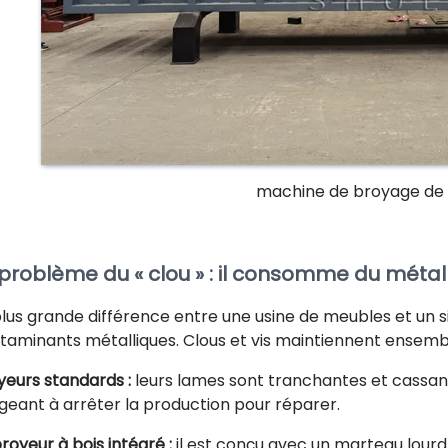
machine de broyage de 
 problème du « clou » : il consomme du métal
plus grande différence entre une usine de meubles et un s
taminants métalliques. Clous et vis maintiennent ensemble
yeurs standards :
leurs lames sont tranchantes et cassant
igeant à arrêter la production pour réparer.
broyeur à bois intégré :
il est conçu avec un marteau lourd o