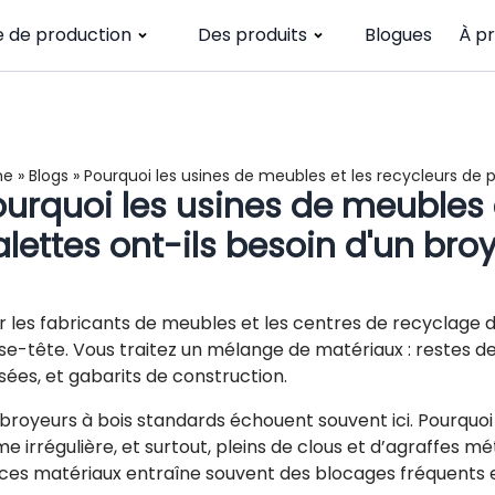
e de production
Des produits
Blogues
À p
me
»
Blogs
»
Pourquoi les usines de meubles et les recycleurs de p
urquoi les usines de meubles e
lettes ont-ils besoin d'un broy
r les fabricants de meubles et les centres de recyclage d
se-tête. Vous traitez un mélange de matériaux : restes de
sées, et gabarits de construction.
 broyeurs à bois standards échouent souvent ici. Pourquo
e irrégulière, et surtout, pleins de clous et d’agraffes mét
 ces matériaux entraîne souvent des blocages fréquent