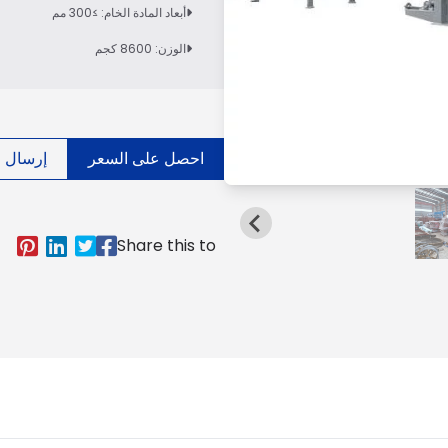
أبعاد المادة الخام: ≥300 مم
الوزن: 8600 كجم
احصل على السعر
إرسال ال