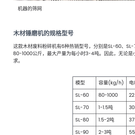
机器的筛网
木材锤磨机的规格型号
这款木材废料粉碎机有6种热销型号，分别是SL-60、SL-7
80-1000公斤，最大产量为每小时3-4吨。因此，无
求。
模型
容量(kg/h)
电
SL-60
80-1000
22
SL-70
1-1.5吨
30
SL-80
1.5-2吨
37
SL-90
2-3吨
55