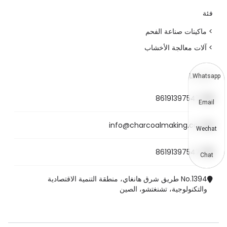
فئة
> ماكينات صناعة الفحم
> آلات معالجة الأخشاب
اتصل بنا
Whatsapp
8619139754781
Email
info@charcoalmaking.com
Wechat
8619139754781
Chat
No.1394 طريق شرق هانغاي، منطقة التنمية الاقتصادية
والتكنولوجية، تشنغتشو، الصين