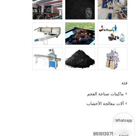
فئة
> ماكينات صناعة الفحم
> آلات معالجة الأخشاب
اتصل بنا
Whatsapp
8619139754781