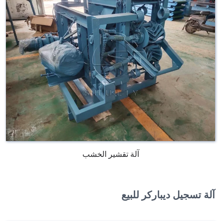
آلة تقشير الخشب
آلة تسجيل ديباركر للبيع