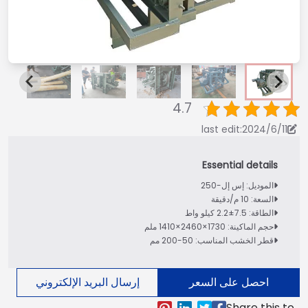
4.7
last edit:2024/6/11
الموديل: إس إل-250
السعة: 10 م/دقيقة
الطاقة: 7.5±2.2 كيلو واط
حجم الماكينة: 1730×2460×1410 ملم
قطر الخشب المناسب: 50-200 مم
احصل على السعر
إرسال البريد الإلكتروني