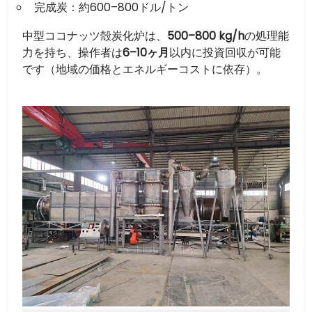
完成炭：約600–800ドル/トン
中型ココナッツ殻炭化炉は、
500–800 kg/h
の処理能
力を持ち、操作者は
6–10ヶ月
以内に投資回収が可能
です（地域の価格とエネルギーコストに依存）。