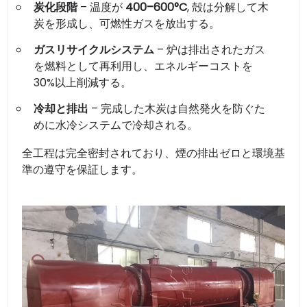
炭化段階
– 温度が
400–600°C
, 殻は分解して木
炭を形成し、可燃性ガスを放出する。
ガスリサイクルシステム
– 炉は排出されたガス
を燃料として再利用し、エネルギーコストを
30%以上削減する。
冷却と排出
– 完成した木炭は自然発火を防ぐた
めに水冷システムで冷却される。
全工程は完全密封されており、煙の排出ゼロと環境基
準の遵守を保証します。