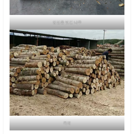
껍질을 벗긴 나무
목재