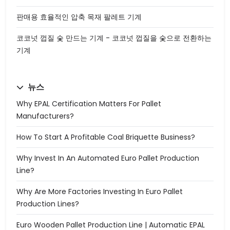
판매용 효율적인 압축 목재 팔레트 기계
코코넛 껍질 숯 만드는 기계 - 코코넛 껍질을 숯으로 전환하는
기계
뉴스
Why EPAL Certification Matters For Pallet
Manufacturers?
How To Start A Profitable Coal Briquette Business?
Why Invest In An Automated Euro Pallet Production
Line?
Why Are More Factories Investing In Euro Pallet
Production Lines?
Euro Wooden Pallet Production Line | Automatic EPAL