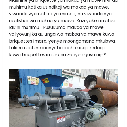
Mashine ya briquette ya makaa ya mawe ni vifaa
muhimu katika usindikaji wa makaa ya mawe,
viwanda vya nishati ya mimea, na viwanda vya
uzalishaji wa makaa ya mawe. Kazi yake ni rahisi
lakini muhimu—kusukuma makaa ya mawe
yaliyovunjika au unga wa makaa ya mawe kuwa
briquettes imara, yenye msongamano mkubwa.
Lakini mashine inavyobadilisha unga mdogo
kuwa briquettes imara na zenye nguvu nije?