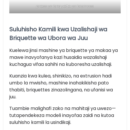
press ya briquette ya biomass
Suluhisho Kamili kwa Uzalishaji wa
Briquette wa Ubora wa Juu
Kuelewa jinsi mashine ya briquette ya makaa ya
mawe inavyofanya kazi husaidia wazalishaji
kuchagua vifaa sahihi na kuboresha uzalishaji.
Kuanzia kwa kulea, shinikizo, na extrusion hadi
umbo la mwisho, mashine inahakikisha pato
thabiti, briquettes zinazolingana, na ufanisi wa
juu.
Tuambie malighafi zako na mahitaji ya uwezo—
tutapendekeza modeli inayofaa zaidi na kutoa
suluhisho kamili la usindikaji.