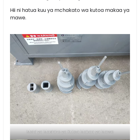
Hii ni hatua kuu ya mchakato wa kutoa makaa ya
mawe.
Mold ya Mashine ya Kutoa Makaa ya Mawe