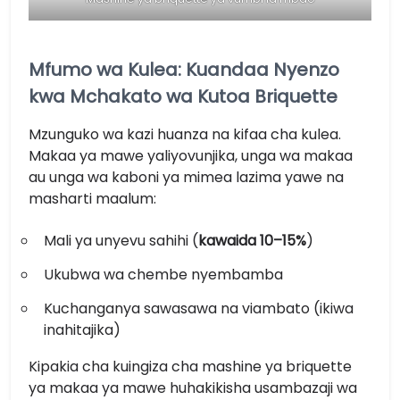
Mfumo wa Kulea: Kuandaa Nyenzo
kwa Mchakato wa Kutoa Briquette
Mzunguko wa kazi huanza na kifaa cha kulea.
Makaa ya mawe yaliyovunjika, unga wa makaa
au unga wa kaboni ya mimea lazima yawe na
masharti maalum:
Mali ya unyevu sahihi (
kawaida 10–15%
)
Ukubwa wa chembe nyembamba
Kuchanganya sawasawa na viambato (ikiwa
inahitajika)
Kipakia cha kuingiza cha mashine ya briquette
ya makaa ya mawe huhakikisha usambazaji wa