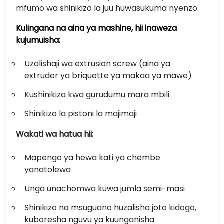
mfumo wa shinikizo la juu huwasukuma nyenzo.
Kulingana na aina ya mashine, hii inaweza
kujumuisha:
Uzalishaji wa extrusion screw (aina ya
extruder ya briquette ya makaa ya mawe)
Kushinikiza kwa gurudumu mara mbili
Shinikizo la pistoni la majimaji
Wakati wa hatua hii:
Mapengo ya hewa kati ya chembe
yanatolewa
Unga unachomwa kuwa jumla semi-masi
Shinikizo na msuguano huzalisha joto kidogo,
kuboresha nguvu ya kuunganisha