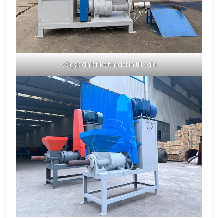
sågspån brikettmaskin till salu