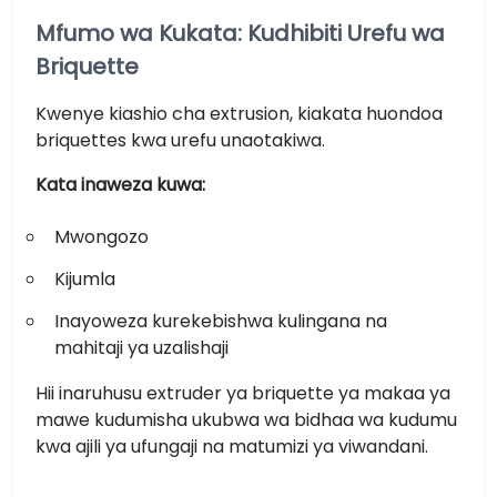
Mfumo wa Kukata: Kudhibiti Urefu wa
Briquette
Kwenye kiashio cha extrusion, kiakata huondoa
briquettes kwa urefu unaotakiwa.
Kata inaweza kuwa:
Mwongozo
Kijumla
Inayoweza kurekebishwa kulingana na
mahitaji ya uzalishaji
Hii inaruhusu extruder ya briquette ya makaa ya
mawe kudumisha ukubwa wa bidhaa wa kudumu
kwa ajili ya ufungaji na matumizi ya viwandani.