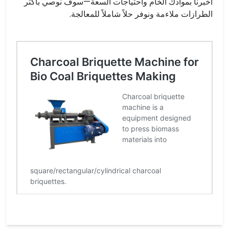
أخبرنا بموادك الخام واحتياجات السعة—سوف نوصي بأكثر
الطرازات ملاءمة ونوفر حلاً شاملاً للمعالجة.