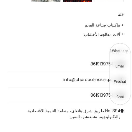
فئة
> ماكينات صناعة الفحم
> آلات معالجة الأخشاب
اتصل بنا
Whatsapp
8619139754781
Email
info@charcoalmaking.com
Wechat
8619139754781
Chat
No.1394 طريق شرق هانغاي، منطقة التنمية الاقتصادية
والتكنولوجية، تشنغتشو، الصين