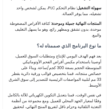
سهولة التشغيل:
نظام التحكم PLC، يمكن لشخص واحد
تشغيله، مما يوفر العمالة.
المنتجات النهائية جميلة وموحدة:
كثافة الأقراص المضغوطة
موحدة، بدون تشقق وبمظهر رائع، وهو ما يسهل التغليف
والبيع.
ما نوع البرنامج الذي صممناه له؟
بعد فهم الهدف اليومي للإنتاج ومتطلبات السوق للعميل،
أوصينا باستخدام مكبس أقراص الفحم الأوتوماتيكي
المتوسطة الحجم بسعة 300 كجم/ساعة. وبناءً على
خصائص منتجاته، قمنا بتخصيص قوالب ورقية دائرية بقطر
33 مم لتلبية المواصفات الرئيسية للتصدير إلى سوق الشرق
الأوسط.
في نفس الوقت، قمنا بتعديل التكوين الكهربائي للآلة بالكامل
وفقًا لمعيار الجهد المحلي للعميل. ومع مجموعة من أنظمة
التغذية التلقائية وحزام ناقل لتفريغ المنتج النهائي، لتحقيق