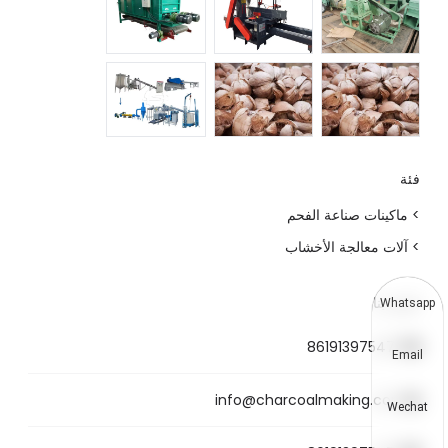
فئة
> ماكينات صناعة الفحم
> آلات معالجة الأخشاب
اتصل بنا
Whatsapp
8619139754781
Email
info@charcoalmaking.com
Wechat