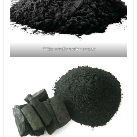
मिश्रित लकड़ी का कोयला पाउडर