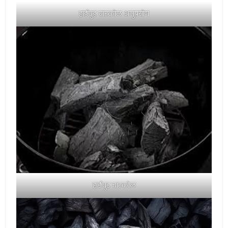
हार्डवुड चारकोल अनुप्रयोग
हार्डवुड चारकोल