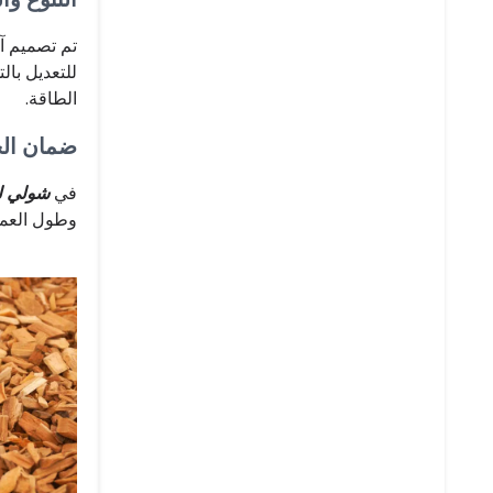
تم تصميم آل
للتعديل بال
الطاقة.
ضمان الج
في
شولي لص
وطول العمر