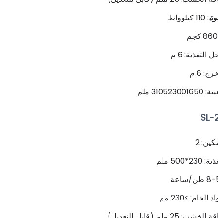
وة
: 110 كيلوواط
التغذية: 6 م
ج: 8 م
310523 ملم
ين: 2
2*500 ملم
 الخام: ≥230 مم
 25 ملم (قابل للتعديل)