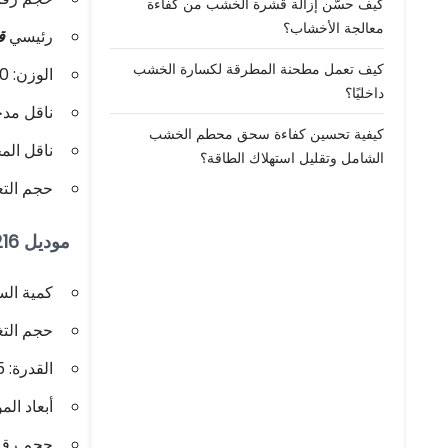
كيف حسّن إزالة قشرة الخشب من كفاءة
معالجة الأخشاب؟
رئيسي
ق
كيف تعمل مطحنة المطرقة لكسارة الخشب
الوزن: 8600 كجم
داخليًا؟
ناقل مدخل 
كيفية تحسين كفاءة سحق محطم الخشب
ناقل المخر
الشامل وتقليل استهلاك الطاقة؟
حجم التعبئة: 001650
موديل SL-216
كمية السك
حجم التغذية: 30
القدرة: 5-8 طن/ساعة
أبعاد المواد
حجم رقاقة الخشب: