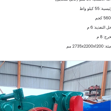
 55 كيلو واط
التغذية: 6 م
ج: 8 م
2735x22 مم