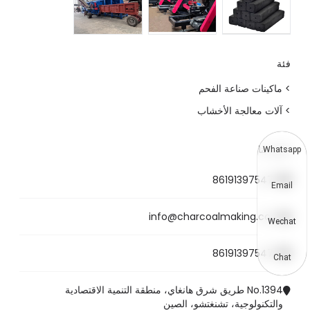
فئة
> ماكينات صناعة الفحم
> آلات معالجة الأخشاب
اتصل بنا
Whatsapp
8619139754781
Email
info@charcoalmaking.com
Wechat
8619139754781
Chat
No.1394 طريق شرق هانغاي، منطقة التنمية الاقتصادية
والتكنولوجية، تشنغتشو، الصين